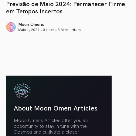
Previsão de Maio 2024: Permanecer Firme
em Tempos Incertos
Moon Omens
Maio 1, 2024 • 0 Likes •
5 Mins Leitura
article link
About Moon Omen Articles
Moon Omens Articles offer you an
opportunity to stay in tune with the
Cosmos and cultivate a closer