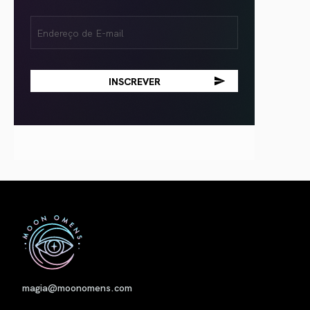
Email
(obrigatório)
Nome
magia@moonomens.com