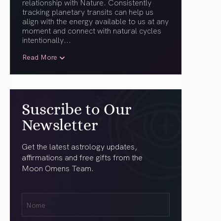
relationship with Nature. Consistently
tracking planetary transits can help us
align with the energy available to us at any
moment and connect with natural cycles
intentionally.
..
Read More
Suscribe to Our
Newsletter
Get the latest astrology updates,
affirmations and free gifts from the
Moon Omens Team.
Nome
Name
(obrigatório)