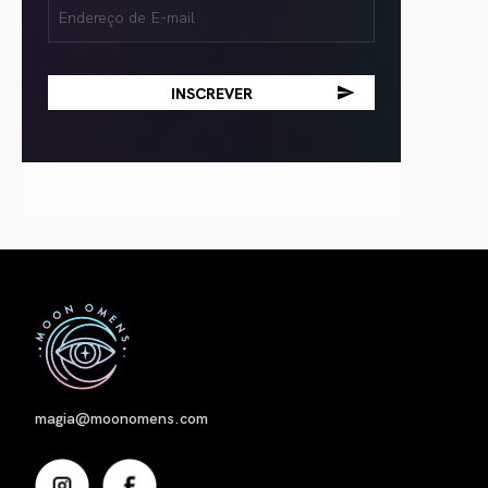
Email
(obrigatório)
Nome
magia@moonomens.com