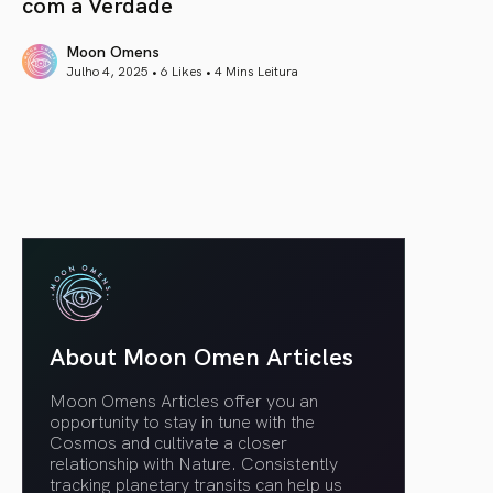
com a Verdade
Moon Omens
Julho 4, 2025 • 6 Likes •
4 Mins Leitura
article link
About Moon Omen Articles
Moon Omens Articles offer you an
opportunity to stay in tune with the
Cosmos and cultivate a closer
relationship with Nature. Consistently
tracking planetary transits can help us