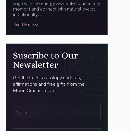
align with the energy available to us at any
moment and connect with natural cycles
intentionally.
..
Read More
Suscribe to Our
Newsletter
Get the latest astrology updates,
affirmations and free gifts from the
Moon Omens Team.
Nome
Name
(obrigatório)