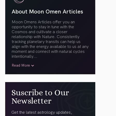
About Moon Omen Articles
Moon Omens Articles offer you an
opportunity to stay in tune with the
Cosmos and cultivate a closer
relationship with Nature. Consistently
tracking planetary transits can help us
align with the energy available to us at any
moment and connect with natural cycles
intentionally.
..
Read More
Suscribe to Our
Newsletter
Get the latest astrology updates,