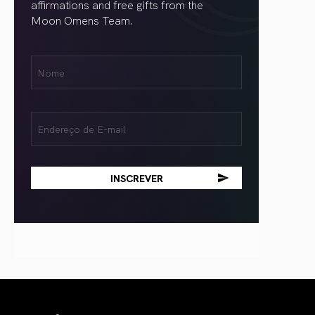
affirmations and free gifts from the
Moon Omens Team.
Nome
Name
(obrigatório)
Email
(obrigatório)