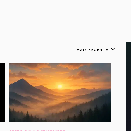
VER TODOS
APRESENTOU
LIVROS
 Presságios
para cada signo.
Astrologia & Presságios
link
odo nosso potencial
adow Work Book
Shadow Work Book
tica
ságios
Saúde Holística
 a cada signo para
escer
MAIS RECENTE
Lua Cheia em
Câncer: Tornando-se
um Espaço Seguro
gios
ASTROLOGIA & PRESSÁGIOS