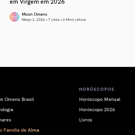
em Virgem em 2026
Moon Omens
Março 2, 2026 • 7 Likes •
6 Mins Leitura
article link
HORÓSCOPOS
n Omens Brasil
Horóscopo Mensal
ologia
Horóscopo 2026
nares
Livros
o Família de Alma