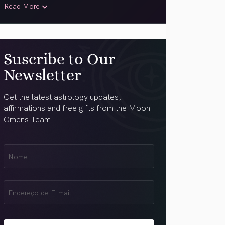
Read More
Suscribe to Our
Newsletter
Get the latest astrology updates,
affirmations and free gifts from the Moon
Omens Team.
Nome
Name
(obrigatório)
Email
(obrigatório)