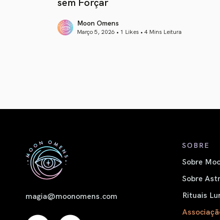
sem Forçar
Moon Omens
Março 5, 2026 • 1 Likes •
4 Mins Leitura
article link
SOBRE
Sobre Moo
Sobre Astr
Rituais Lu
magia@moonomens.com
Associaçã