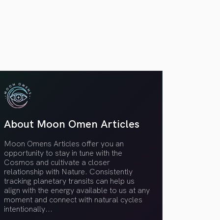
VER TODOS
About Moon Omen Articles
Moon Omens Articles offer you an
opportunity to stay in tune with the
Cosmos and cultivate a closer
relationship with Nature. Consistently
tracking planetary transits can help us
align with the energy available to us at any
moment and connect with natural cycles
intentionally.
..