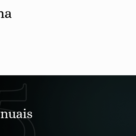
ha
nuais