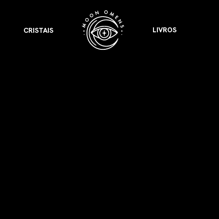
LIVROS
CRISTAIS
VER TODOS
APRESENTOU
LIVROS
 Presságios
para cada signo.
Astrologia & Presságios
link
odo nosso potencial
adow Work Book
Shadow Work Book
tica
ságios
Saúde Holística
 a cada signo para
escer
Lua Cheia em
Câncer: Tornando-se
um Espaço Seguro
gios