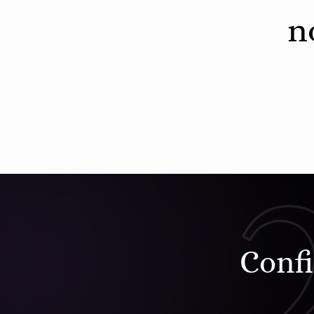
n
Confi