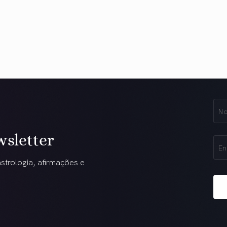
No
Na
(obr
wsletter
Ema
(obr
strologia, afirmações e