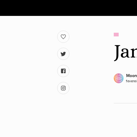
Ja
Moon
fevere