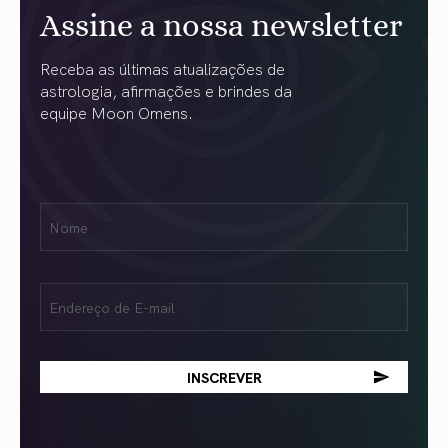
Assine a nossa newsletter
Receba as últimas atualizações de
astrologia, afirmações e brindes da
equipe Moon Omens.
Nome
Name
(obrigatório)
Email
(obrigatório)