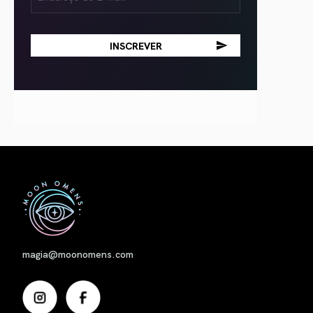
(obrigatório)
Nome
magia@moonomens.com