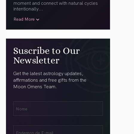
moment and connect with natural cycles
intentionally.
..
Read More
Suscribe to Our
Newsletter
Get the latest astrology updates,
affirmations and free gifts from the
Moon Omens Team.
Nome
Name
(obrigatório)
Email