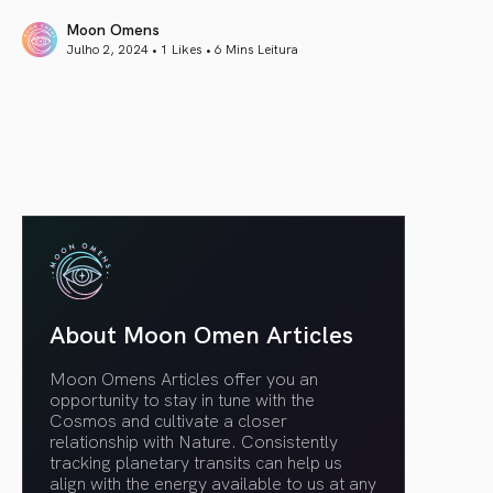
Moon Omens
Julho 2, 2024 • 1 Likes •
6 Mins Leitura
article link
About Moon Omen Articles
Moon Omens Articles offer you an
opportunity to stay in tune with the
Cosmos and cultivate a closer
relationship with Nature. Consistently
tracking planetary transits can help us
align with the energy available to us at any