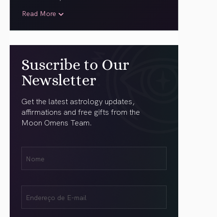
Read More
Suscribe to Our
Newsletter
Get the latest astrology updates,
affirmations and free gifts from the
Moon Omens Team.
Nome
Name
(obrigatório)
Email
(obrigatório)