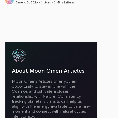
Janeiro 8, 2026 • 1 Likes •
6 Mins Leitura
article link
About Moon Omen Articles
Moon Omens Articles offer you an
opportunity to stay in tune with the
Cosmos and cultivate a closer
relationship with Nature. Consistently
tracking planetary transits can help us
align with the energy available to us at any
moment and connect with natural cycles
intentionally.
..