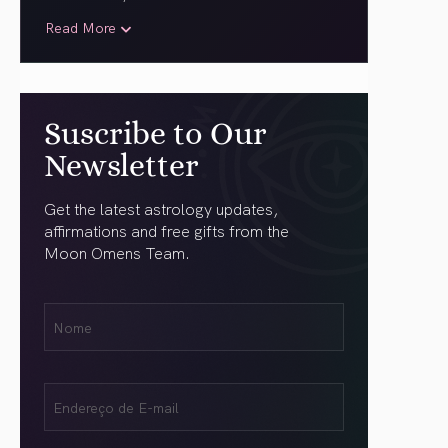
Read More
Suscribe to Our
Newsletter
Get the latest astrology updates,
affirmations and free gifts from the
Moon Omens Team.
Nome
Name
(obrigatório)
Email
(obrigatório)