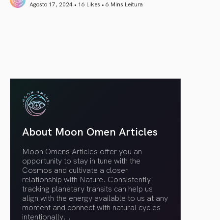
Agosto 17, 2024 • 16 Likes •
6 Mins Leitura
article link
About Moon Omen Articles
Moon Omens Articles offer you an
opportunity to stay in tune with the
Cosmos and cultivate a closer
relationship with Nature. Consistently
tracking planetary transits can help us
align with the energy available to us at any
moment and connect with natural cycles
intentionally.
..