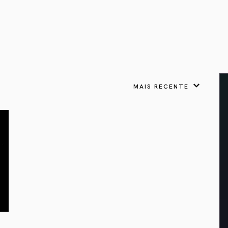
VER TODOS
APRESENTOU
LIVROS
 Presságios
para cada signo.
Astrologia & Presságios
link
odo nosso potencial
adow Work Book
Shadow Work Book
tica
ságios
Saúde Holística
 a cada signo para
escer
MAIS RECENTE
Lua Cheia em
Câncer: Tornando-se
um Espaço Seguro
gios