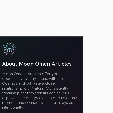
VER TODOS
About Moon Omen Articles
Moon Omens Articles offer you an
opportunity to stay in tune with the
Cosmos and cultivate a closer
relationship with Nature. Consistently
tracking planetary transits can help us
align with the energy available to us at any
moment and connect with natural cycles
intentionally.
..