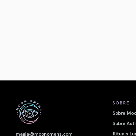
SOBRE
Sobre Moo
Sobre Astr
Rituais Lu
magia@moonomens.com