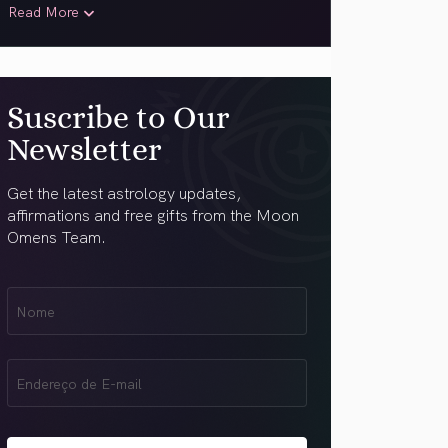
Read More
Suscribe to Our
Newsletter
Get the latest astrology updates,
affirmations and free gifts from the Moon
Omens Team.
Nome
Name
(obrigatório)
Email
(obrigatório)