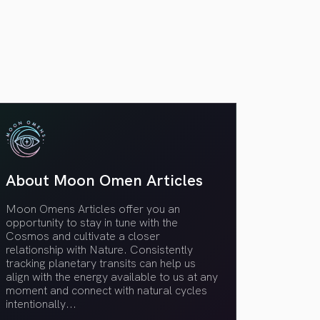
VER TODOS
About Moon Omen Articles
Moon Omens Articles offer you an
opportunity to stay in tune with the
Cosmos and cultivate a closer
relationship with Nature. Consistently
tracking planetary transits can help us
align with the energy available to us at any
moment and connect with natural cycles
intentionally.
..