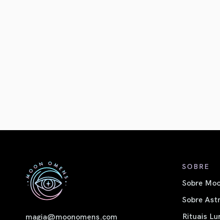
SOBRE
Sobre Moo
Sobre Astr
Rituais Lu
magia@moonomens.com