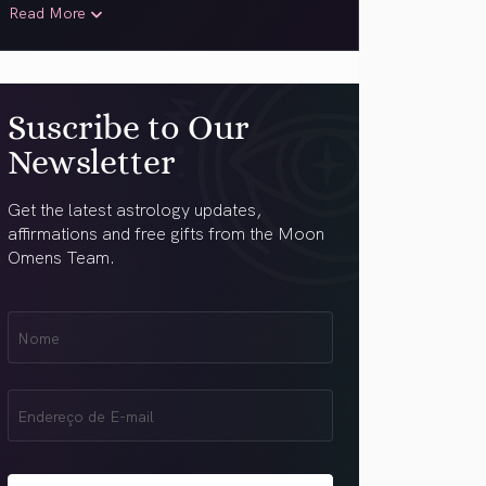
Read More
Suscribe to Our
Newsletter
Get the latest astrology updates,
affirmations and free gifts from the Moon
Omens Team.
Nome
Name
(obrigatório)
Email
(obrigatório)