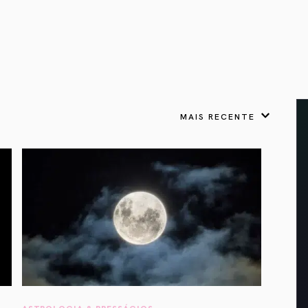
VER TODOS
APRESENTOU
LIVROS
 Presságios
para cada signo.
Astrologia & Presságios
link
odo nosso potencial
adow Work Book
Shadow Work Book
tica
ságios
Saúde Holística
 a cada signo para
escer
MAIS RECENTE
Lua Cheia em
Câncer: Tornando-se
um Espaço Seguro
gios
ASTROLOGIA & PRESSÁGIOS