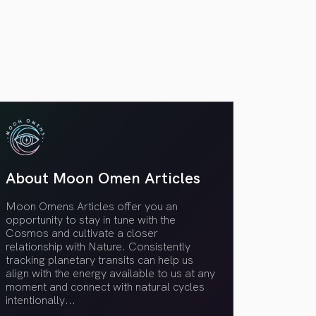
VER TODOS
About Moon Omen Articles
Moon Omens Articles offer you an
opportunity to stay in tune with the
Cosmos and cultivate a closer
relationship with Nature. Consistently
tracking planetary transits can help us
align with the energy available to us at any
moment and connect with natural cycles
intentionally.
..