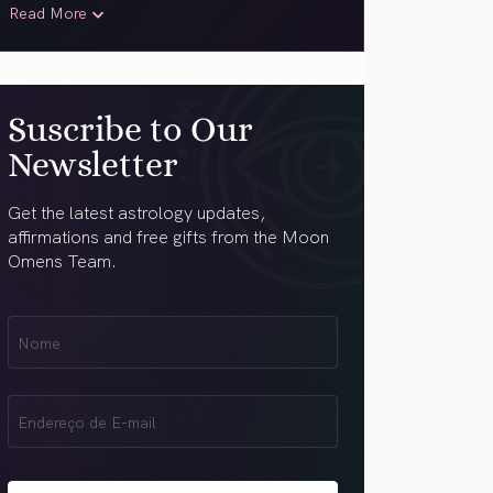
Read More
Suscribe to Our
Newsletter
Get the latest astrology updates,
affirmations and free gifts from the Moon
Omens Team.
Nome
Name
(obrigatório)
Email
(obrigatório)