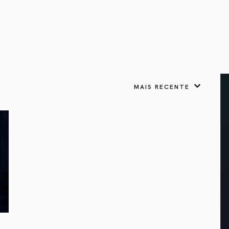
VER TODOS
APRESENTOU
LIVROS
 Presságios
para cada signo.
Astrologia & Presságios
link
odo nosso potencial
adow Work Book
Shadow Work Book
tica
ságios
Saúde Holística
 a cada signo para
escer
MAIS RECENTE
Lua Cheia em
Câncer: Tornando-se
um Espaço Seguro
gios