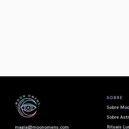
SOBRE
Sobre Moo
Sobre Astr
Rituais Lu
magia@moonomens.com