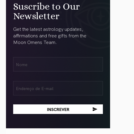
Suscribe to Our
Newsletter
Get the latest astrology updates,
affirmations and free gifts from the
Moon Omens Team.
Nome
Name
(obrigatório)
Email
(obrigatório)