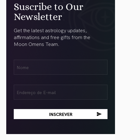
Suscribe to Our
Newsletter
Get the latest astrology updates,
affirmations and free gifts from the
Moon Omens Team.
Nome
Name
(obrigatório)
Email
(obrigatório)