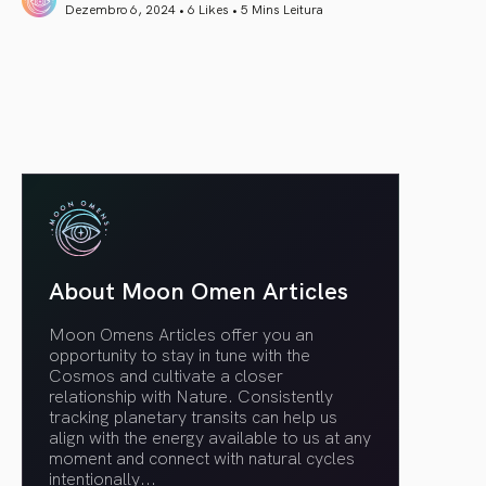
Dezembro 6, 2024 • 6 Likes •
5 Mins Leitura
article link
About Moon Omen Articles
Moon Omens Articles offer you an
opportunity to stay in tune with the
Cosmos and cultivate a closer
relationship with Nature. Consistently
tracking planetary transits can help us
align with the energy available to us at any
moment and connect with natural cycles
intentionally.
..