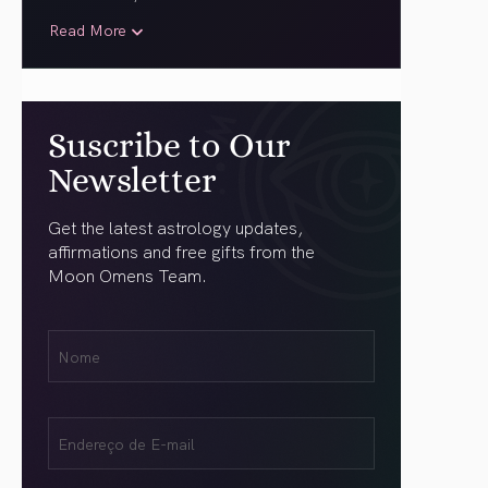
Read More
Suscribe to Our
Newsletter
Get the latest astrology updates,
affirmations and free gifts from the
Moon Omens Team.
Nome
Name
(obrigatório)
Email
(obrigatório)