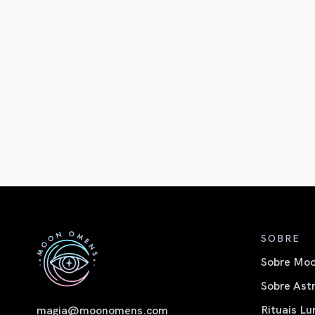
SOBRE
Sobre Moo
Sobre Astr
Rituais Lu
magia@moonomens.com