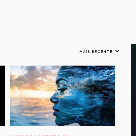
VER TODOS
APRESENTOU
LIVROS
 Presságios
para cada signo.
Astrologia & Presságios
link
odo nosso potencial
adow Work Book
Shadow Work Book
tica
ságios
Saúde Holística
 a cada signo para
escer
MAIS RECENTE
Lua Cheia em
Câncer: Tornando-se
um Espaço Seguro
gios
ASTROLOGIA & PRESSÁGIOS