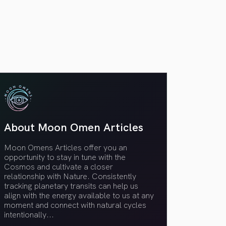
VER TODOS
About Moon Omen Articles
Moon Omens Articles offer you an
opportunity to stay in tune with the
Cosmos and cultivate a closer
relationship with Nature. Consistently
tracking planetary transits can help us
align with the energy available to us at any
moment and connect with natural cycles
intentionally.
..