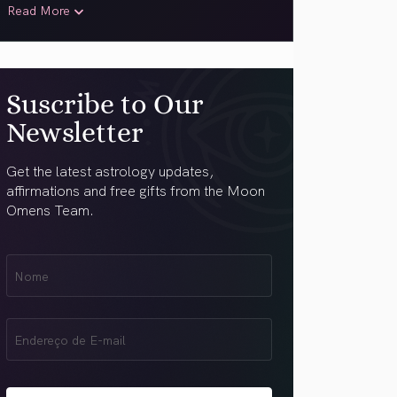
Read More
Suscribe to Our
Newsletter
Get the latest astrology updates,
affirmations and free gifts from the Moon
Omens Team.
Nome
Name
(obrigatório)
Email
(obrigatório)