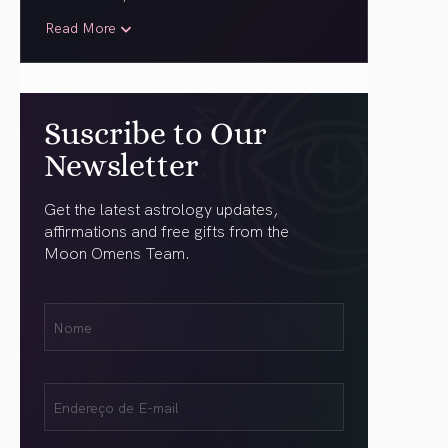
Read More
Suscribe to Our
Newsletter
Get the latest astrology updates,
affirmations and free gifts from the
Moon Omens Team.
Nome
Name
(obrigatório)
Email
(obrigatório)