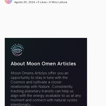
Agosto 29, 2024 • 5 Likes •
5 Mins Leitura
article link
About Moon Omen Articles
Moon Omens Articles offer you an
opportunity to stay in tune with the
Cosmos and cultivate a closer
relationship with Nature. Consistently
tracking planetary transits can help us
align with the energy available to us at any
moment and connect with natural cycles
intentionally.
..