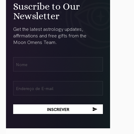
Suscribe to Our
Newsletter
Get the latest astrology updates,
affirmations and free gifts from the
Moon Omens Team.
Nome
Name
(obrigatório)
Email
(obrigatório)