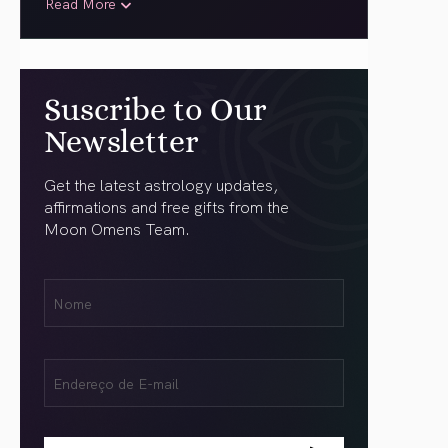
Read More
Suscribe to Our
Newsletter
Get the latest astrology updates,
affirmations and free gifts from the
Moon Omens Team.
Nome
Name
(obrigatório)
Email
(obrigatório)