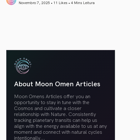
Novembro 7, 2025 • 11 Likes •
4 Mins Leitura
article link
About Moon Omen Articles
Moon Omens Articles offer you an
opportunity to stay in tune with the
Cosmos and cultivate a closer
relationship with Nature. Consistently
tracking planetary transits can help us
align with the energy available to us at any
moment and connect with natural cycles
intentionally.
..