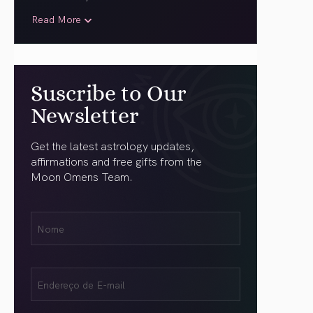
Read More
Suscribe to Our
Newsletter
Get the latest astrology updates,
affirmations and free gifts from the
Moon Omens Team.
Nome
Name
(obrigatório)
Email
(obrigatório)