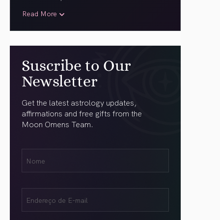
Read More
Suscribe to Our
Newsletter
Get the latest astrology updates,
affirmations and free gifts from the
Moon Omens Team.
Nome
Name
(obrigatório)
Email
(obrigatório)