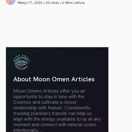
Março 17, 2024 • 20 Likes •
6 Mins Leitura
article link
About Moon Omen Articles
Moon Omens Articles offer you an
opportunity to stay in tune with the
Cosmos and cultivate a closer
relationship with Nature. Consistently
tracking planetary transits can help us
align with the energy available to us at any
moment and connect with natural cycles
intentionally.
..