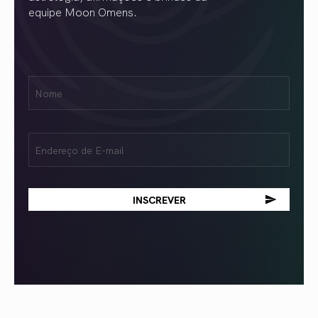
equipe Moon Omens.
Nome
Name
(obrigatório)
Email
(obrigatório)