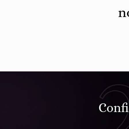
n
Confi