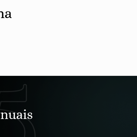
ha
nuais