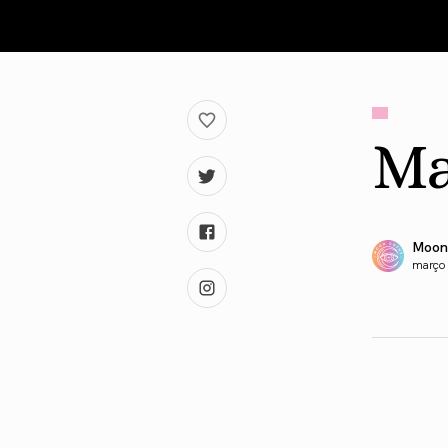
Ma
Moon
março 