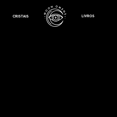
LIVROS
CRISTAIS
VER TODOS
APRESENTOU
LIVROS
 Presságios
para cada signo.
Astrologia & Presságios
link
odo nosso potencial
adow Work Book
Shadow Work Book
tica
ságios
Saúde Holística
 a cada signo para
escer
Lua Cheia em
Câncer: Tornando-se
um Espaço Seguro
gios