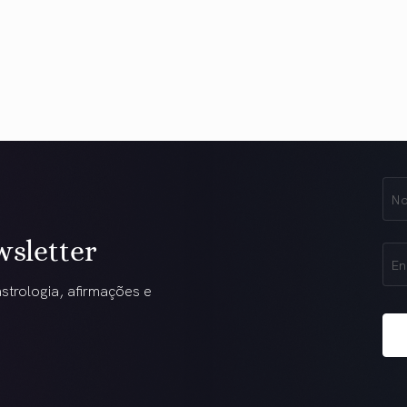
No
Na
(obr
wsletter
Ema
(obr
strologia, afirmações e