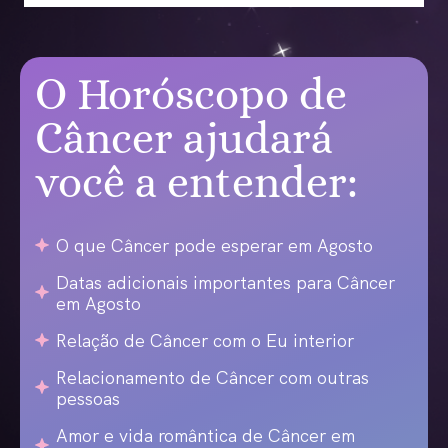
O Horóscopo de
Câncer ajudará
você a entender:
O que Câncer pode esperar em Agosto
Datas adicionais importantes para Câncer
em Agosto
Relação de Câncer com o Eu interior
Relacionamento de Câncer com outras
pessoas
Amor e vida romântica de Câncer em