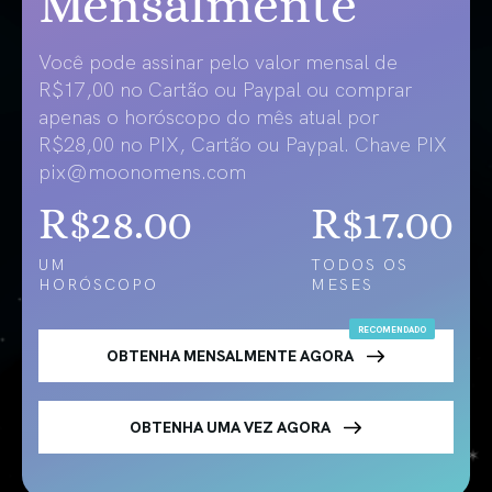
Mensalmente
Você pode assinar pelo valor mensal de
R$17,00 no Cartão ou Paypal ou comprar
apenas o horóscopo do mês atual por
R$28,00 no PIX, Cartão ou Paypal. Chave PIX
pix@moonomens.com
R$28.00
R$17.00
UM
TODOS OS
HORÓSCOPO
MESES
OBTENHA MENSALMENTE AGORA
OBTENHA UMA VEZ AGORA