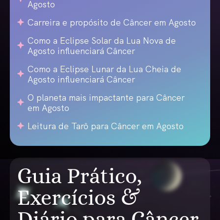
Agosto
Carreira e propósito de Câncer em Agosto
Como a Eclipse Solar da Lua Nova de
Agosto influenciará Câncer
Como a Eclipse Lunar da Lua Cheia de
Agosto influenciará Câncer
O planeta mais impactante para Câncer
em Agosto
Leitura de Tarô para Câncer em Agosto
Guia Prático,
Exercícios &
Diário para Câncer