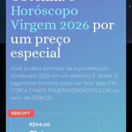
Horóscopo
Virgem 2026
por
um preço
especial
Você poderá desfrutar da experiência do
Horóscopo 2026 em um precioso E-Book! O
pagamento também pode ser feito pelo PIX,
COM A CHAVE
PIX@MOONOMENS.COM
no
valor de R$44,00.
R$50 OFF
R$94.00