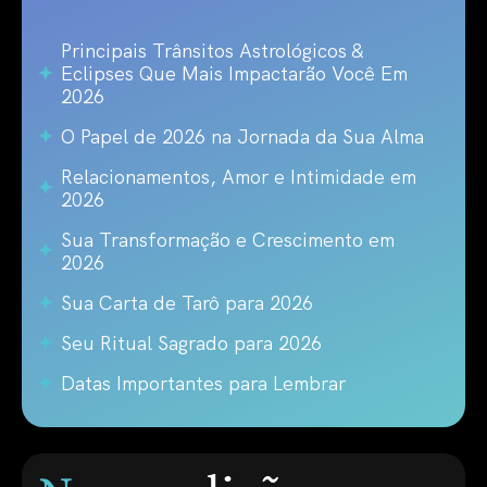
Principais Trânsitos Astrológicos &
Eclipses Que Mais Impactarão Você Em
2026
O Papel de 2026 na Jornada da Sua Alma
Relacionamentos, Amor e Intimidade em
2026
Sua Transformação e Crescimento em
2026
Sua Carta de Tarô para 2026
Seu Ritual Sagrado para 2026
Datas Importantes para Lembrar