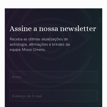
Assine a nossa newsletter
Receba as últimas atualizações de
astrologia, afirmações e brindes da
equipe Moon Omens.
Nome
Name
(obrigatório)
Email
(obrigatório)