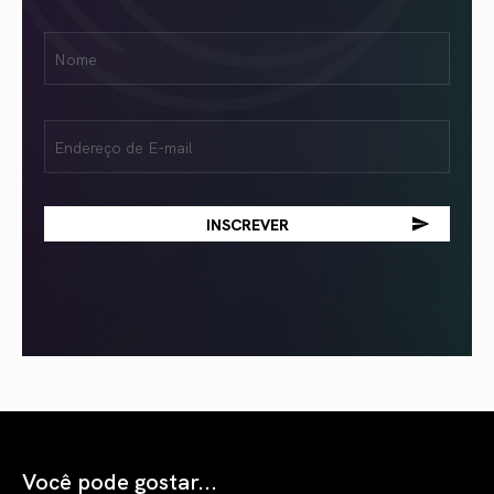
Nome
Name
(obrigatório)
Email
(obrigatório)
Você pode gostar...