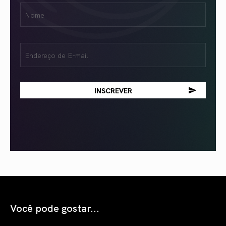
Nome
Name
(obrigatório)
Email
(obrigatório)
Você pode gostar...