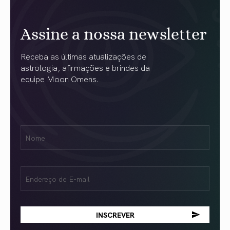
Assine a nossa newsletter
Receba as últimas atualizações de
astrologia, afirmações e brindes da
equipe Moon Omens.
Nome
Name
(obrigatório)
Email
(obrigatório)