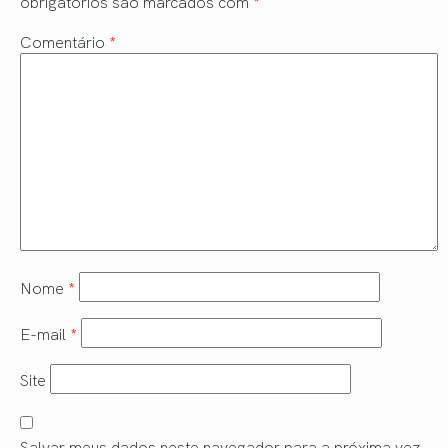
obrigatórios são marcados com
*
Comentário
*
Nome
*
E-mail
*
Site
Salvar meus dados neste navegador para a próxima vez