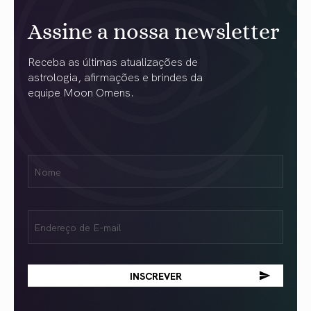
Assine a nossa newsletter
Receba as últimas atualizações de
astrologia, afirmações e brindes da
equipe Moon Omens.
Nome
Name
(obrigatório)
Email
(obrigatório)