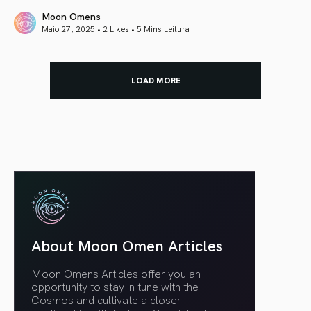
Moon Omens
Maio 27, 2025 • 2 Likes •
5 Mins Leitura
article link
LOAD MORE
About Moon Omen Articles
Moon Omens Articles offer you an
opportunity to stay in tune with the
Cosmos and cultivate a closer