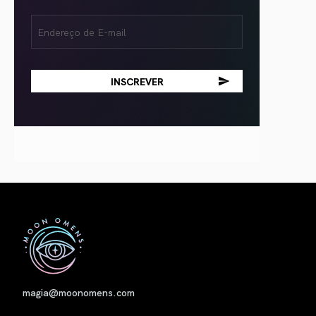
Email
(obrigatório)
Nome
magia@moonomens.com