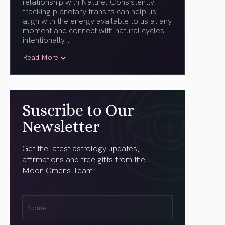
relationship with Nature. Consistently
tracking planetary transits can help us
align with the energy available to us at any
moment and connect with natural cycles
intentionally.
..
Read More
Suscribe to Our
Newsletter
Get the latest astrology updates,
affirmations and free gifts from the
Moon Omens Team.
Nome
Name
(obrigatório)