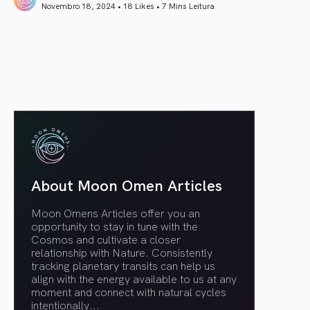
Novembro 18, 2024 • 18 Likes •
7 Mins Leitura
article link
About Moon Omen Articles
Moon Omens Articles offer you an
opportunity to stay in tune with the
Cosmos and cultivate a closer
relationship with Nature. Consistently
tracking planetary transits can help us
align with the energy available to us at any
moment and connect with natural cycles
intentionally.
..