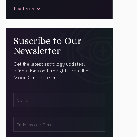
Read More
Suscribe to Our
Newsletter
Get the latest astrology updates,
affirmations and free gifts from the
Moon Omens Team.
Nome
Name
(obrigatório)
Email
(obrigatório)