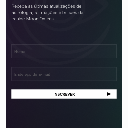
Receba as últimas atualizações de
astrologia, afirmações e brindes da
equipe Moon Omens.
Nome
Name
(obrigatório)
Email
(obrigatório)