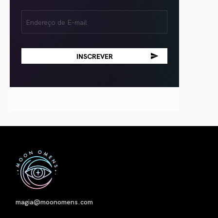
Email
(obrigatório)
Nome
magia@moonomens.com