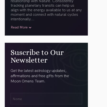
relationship with Nature. Consistently
tracking planetary transits can help us
align with the energy available to us at any
moment and connect with natural cycles
intentionally.
..
Read More
Suscribe to Our
Newsletter
Get the latest astrology updates,
affirmations and free gifts from the
Moon Omens Team.
Nome
Name
(obrigatório)