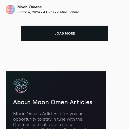
Moon Omens
Junho 4, 2024 • 4 Likes •
6 Mins Leitura
article link
LOAD MORE
About Moon Omen Articles
Moon Omens Articles offer you an
opportunity to stay in tune with the
Cosmos and cultivate a closer